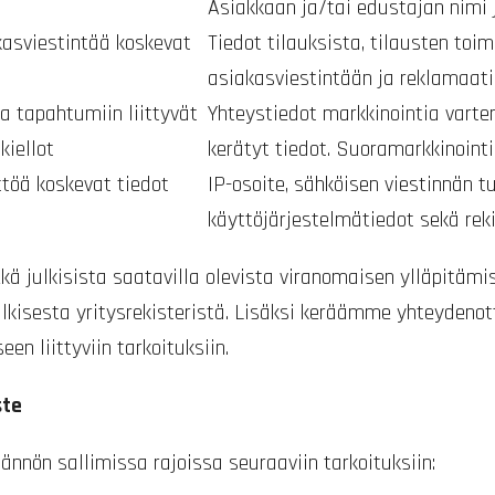
Asiakkaan ja/tai edustajan nimi 
akasviestintää koskevat
Tiedot tilauksista, tilausten toi
asiakasviestintään ja reklamaatioi
a tapahtumiin liittyvät
Yhteystiedot markkinointia varte
kiellot
kerätyt tiedot. Suoramarkkinointi
ttöä koskevat tiedot
IP-osoite, sähköisen viestinnän tu
käyttöjärjestelmätiedot sekä rek
ä julkisista saatavilla olevista viranomaisen ylläpitämis
ulkisesta yritysrekisteristä. Lisäksi keräämme yhteyden
en liittyviin tarkoituksiin.
ste
ännön sallimissa rajoissa seuraaviin tarkoituksiin: