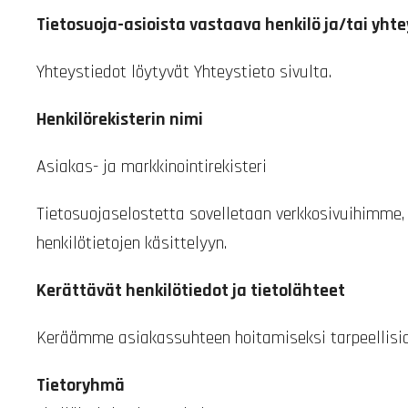
Tietosuoja-asioista vastaava henkilö ja/tai yht
Yhteystiedot löytyvät Yhteystieto sivulta.
Henkilörekisterin nimi
Asiakas- ja markkinointirekisteri
Tietosuojaselostetta sovelletaan verkkosivuihimme, 
henkilötietojen käsittelyyn.
Kerättävät henkilötiedot ja tietolähteet
Keräämme asiakassuhteen hoitamiseksi tarpeellisia 
Tietoryhmä