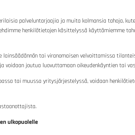
ilaisia palveluntarjoajia ja muita kolmansia tahoja, kuten 
Huolehdimme henkilötietojen käsittelyssä käyttämiemme ta
le lainsäädännön tai viranomaisen velvoittamissa tilantei
toja voidaan joutua luovuttamaan oikeudenkäyntien tai va
passa tai muussa yritysjärjestelyssä, voidaan henkilötieto
astaanottajista.
en ulkopuolelle