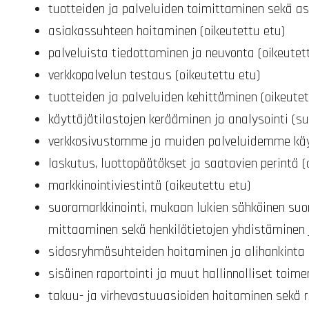
tuotteiden ja palveluiden toimittaminen sekä 
asiakassuhteen hoitaminen (oikeutettu etu)
palveluista tiedottaminen ja neuvonta (oikeutet
verkkopalvelun testaus (oikeutettu etu)
tuotteiden ja palveluiden kehittäminen (oikeutet
käyttäjätilastojen kerääminen ja analysointi (s
verkkosivustomme ja muiden palveluidemme käy
laskutus, luottopäätökset ja saatavien perintä (
markkinointiviestintä (oikeutettu etu)
suoramarkkinointi, mukaan lukien sähköinen suo
mittaaminen sekä henkilötietojen yhdistäminen j
sidosryhmäsuhteiden hoitaminen ja alihankinta s
sisäinen raportointi ja muut hallinnolliset toim
takuu- ja virhevastuuasioiden hoitaminen sekä r