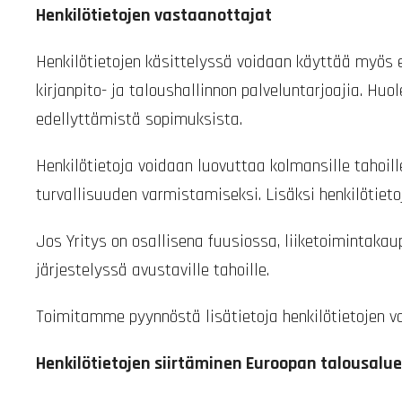
Henkilötietojen vastaanottajat
Henkilötietojen käsittelyssä voidaan käyttää myös er
kirjanpito- ja taloushallinnon palveluntarjoajia. 
edellyttämistä sopimuksista.
Henkilötietoja voidaan luovuttaa kolmansille tahoil
turvallisuuden varmistamiseksi. Lisäksi henkilötie
Jos Yritys on osallisena fuusiossa, liiketoimintakau
järjestelyssä avustaville tahoille.
Toimitamme pyynnöstä lisätietoja henkilötietojen v
Henkilötietojen siirtäminen Euroopan talousalue