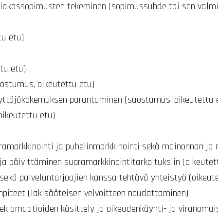
asiakassopimusten tekeminen (sopimussuhde tai sen valmi
tu etu)
tu etu)
uostumus, oikeutettu etu)
ttäjäkokemuksen parantaminen (suostumus, oikeutettu 
oikeutettu etu)
ramarkkinointi ja puhelinmarkkinointi sekä mainonnan ja
a päivittäminen suoramarkkinointitarkoituksiin (oikeute
ekä palveluntarjoajien kanssa tehtävä yhteistyö (oikeut
enpiteet (lakisääteisen velvoitteen noudattaminen)
eklamaatioiden käsittely ja oikeudenkäynti- ja viranoma