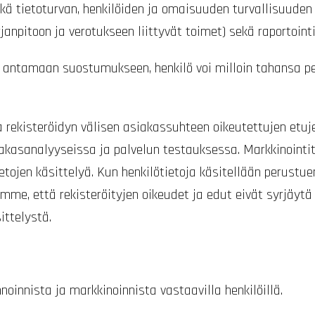
ekä tietoturvan, henkilöiden ja omaisuuden turvallisuuden
rjanpitoon ja verotukseen liittyvät toimet) sekä raportoint
lön antamaan suostumukseen, henkilö voi milloin tahansa 
ja rekisteröidyn välisen asiakassuhteen oikeutettujen etuj
siakasanalyyseissa ja palvelun testauksessa. Markkinointit
ietojen käsittelyä. Kun henkilötietoja käsitellään perustu
oimme, että rekisteröityjen oikeudet ja edut eivät syrjäy
ittelystä.
noinnista ja markkinoinnista vastaavilla henkilöillä.