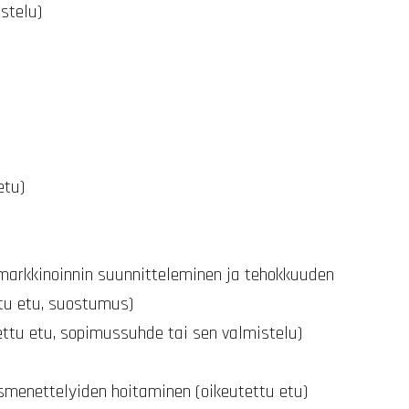
stelu)
etu)
 markkinoinnin suunnitteleminen ja tehokkuuden
ttu etu, suostumus)
ettu etu, sopimussuhde tai sen valmistelu)
ismenettelyiden hoitaminen (oikeutettu etu)