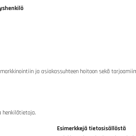
eyshenkilö
markkinointiin ja asiakassuhteen hoitoon sekä tarjoamiimm
henkilötietoja.
Esimerkkejä tietosisällöstä