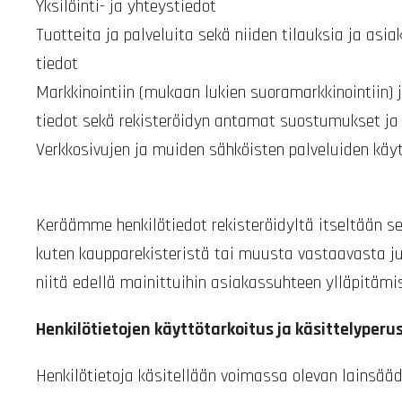
Yksilöinti- ja yhteystiedot
Tuotteita ja palveluita sekä niiden tilauksia ja asi
tiedot
Markkinointiin (mukaan lukien suoramarkkinointiin) j
tiedot sekä rekisteröidyn antamat suostumukset ja 
Verkkosivujen ja muiden sähköisten palveluiden käy
Keräämme henkilötiedot rekisteröidyltä itseltään sek
kuten kaupparekisteristä tai muusta vastaavasta j
niitä edellä mainittuihin asiakassuhteen ylläpitämise
Henkilötietojen käyttötarkoitus ja käsittelyperu
Henkilötietoja käsitellään voimassa olevan lainsääd