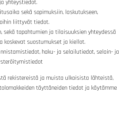
ja yhteystiedot.
mitusaika sekä sopimuksiin, laskutukseen,
hin liittyvät tiedot.
n, sekä tapahtumien ja tilaisuuksien yhteydessä
a koskevat suostumukset ja kiellot.
nnistamistiedot, haku- ja selailutiedot, selain- ja
isteröitymistiedot
tä rekistereistä ja muista ulkoisista lähteistä,
ottolomakkeiden täyttäneiden tiedot ja käytämme