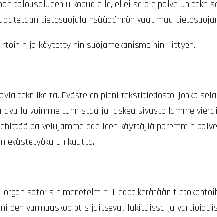
opan talousalueen ulkopuolelle, ellei se ole palvelun tekni
noudatetaan tietosuojalainsäädännön vaatimaa tietosuojan
rtoihin ja käytettyihin suojamekanismeihin liittyen.
 tekniikoita. Eväste on pieni tekstitiedosto, jonka selai
ka avulla voimme tunnistaa ja laskea sivustollamme viera
 kehittää palvelujamme edelleen käyttäjiä paremmin palve
n evästetyökalun kautta.
organisatorisin menetelmin. Tiedot kerätään tietokantoih
 niiden varmuuskopiot sijaitsevat lukituissa ja vartioiduiss