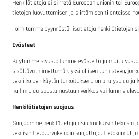
Henkilötietoja ei siirretä Euroopan unionin tai Euro
tietojen luovuttamisen ja siirtämisen tilanteissa 
Toimitamme pyynnöstä lisätietoja henkilötietojen sii
Evästeet
Käytämme sivustollamme evästeitä ja muita vastaavia
sisältävät nimettömän, yksilöllisen tunnisteen, jon
tekniikoiden käytön tarkoituksena on analysoida ja
hallinnoida suostumustaan verkkosivuillamme oleva
Henkilötietojen suojaus
Suojaamme henkilötietoja asianmukaisin teknisin ja 
teknisin tietoturvakeinoin suojattuja. Tietokannat ja