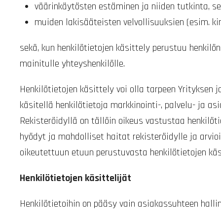
väärinkäytösten estäminen ja niiden tutkinta, s
muiden lakisääteisten velvollisuuksien (esim. ki
sekä, kun henkilötietojen käsittely perustuu henki
mainitulle yhteyshenkilölle.
Henkilötietojen käsittely voi olla tarpeen Yrityksen 
käsitellä henkilötietoja markkinointi-, palvelu- ja a
Rekisteröidyllä on tällöin oikeus vastustaa henkilöt
hyödyt ja mahdolliset haitat rekisteröidylle ja arvi
oikeutettuun etuun perustuvasta henkilötietojen käs
Henkilötietojen käsittelijät
Henkilötietoihin on pääsy vain asiakassuhteen hallin