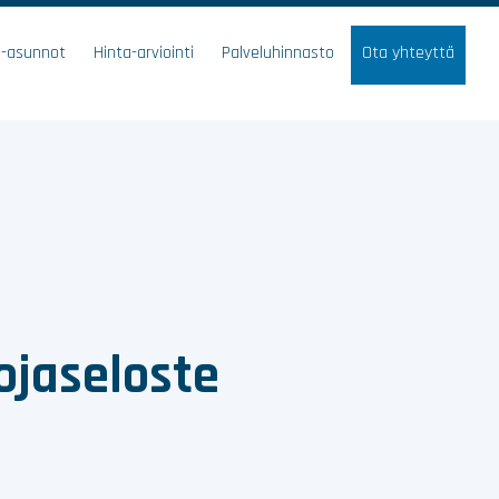
a-asunnot
Hinta-arviointi
Palveluhinnasto
Ota yhteyttä
oja­seloste