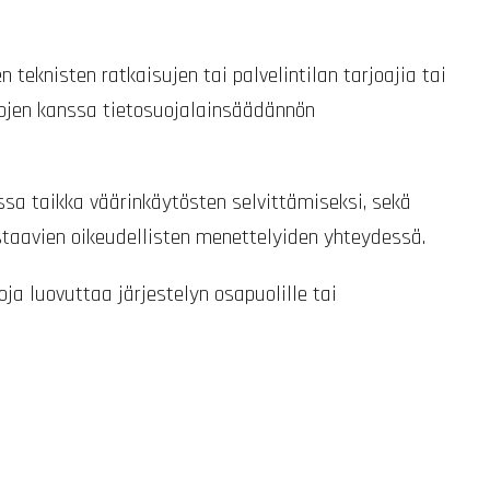
teknisten ratkaisujen tai palvelintilan tarjoajia tai
hojen kanssa tietosuojalainsäädännön
ssa taikka väärinkäytösten selvittämiseksi, sekä
staavien oikeudellisten menettelyiden yhteydessä.
ja luovuttaa järjestelyn osapuolille tai