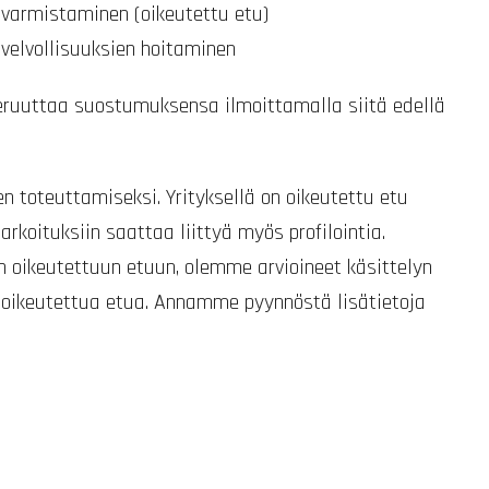
 varmistaminen (oikeutettu etu)
ivelvollisuuksien hoitaminen
peruuttaa suostumuksensa ilmoittamalla siitä edellä
en toteuttamiseksi. Yrityksellä on oikeutettu etu
arkoituksiin saattaa liittyä myös profilointia.
en oikeutettuun etuun, olemme arvioineet käsittelyn
tä oikeutettua etua. Annamme pyynnöstä lisätietoja